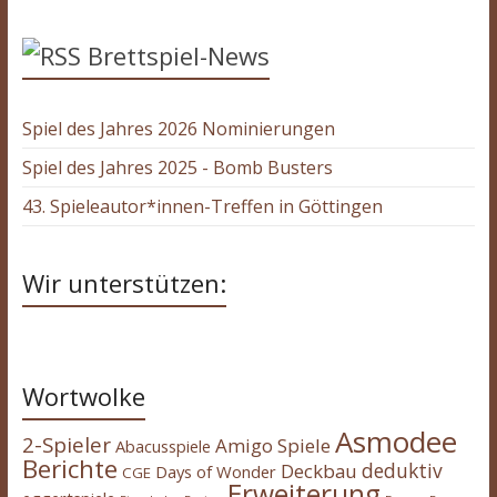
Brettspiel-News
Spiel des Jahres 2026 Nominierungen
Spiel des Jahres 2025 - Bomb Busters
43. Spieleautor*innen-Treffen in Göttingen
Wir unterstützen:
Wortwolke
Asmodee
2-Spieler
Amigo Spiele
Abacusspiele
Berichte
deduktiv
Deckbau
Days of Wonder
CGE
Erweiterung