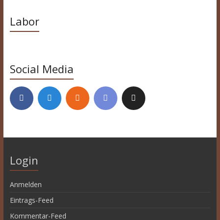
Labor
Social Media
Login
Anmelden
Eintrags-Feed
Kommentar-Feed