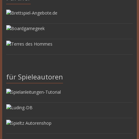
für Spieleautoren