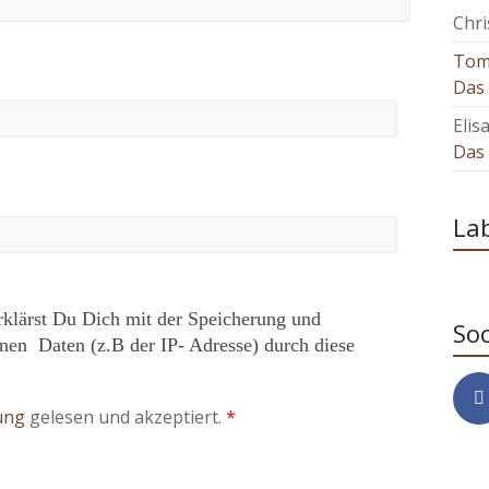
Chri
To
Das 
Elis
Das 
La
rklärst Du Dich mit der Speicherung und
Soc
nen Daten (z.B der IP- Adresse) durch diese
rung
gelesen und akzeptiert.
*