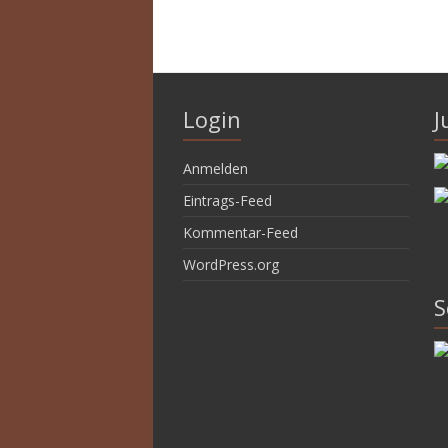
Login
J
Anmelden
Eintrags-Feed
Kommentar-Feed
WordPress.org
S