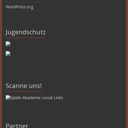
WordPress.org
Jugendschutz
Scanne uns!
Partner