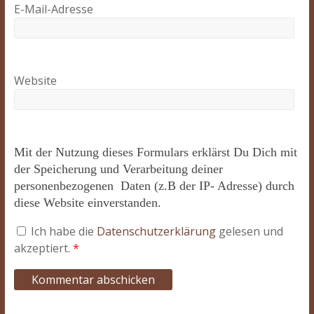
E-Mail-Adresse
Website
Mit der Nutzung dieses Formulars erklärst Du Dich mit
der Speicherung und Verarbeitung deiner
personenbezogenen Daten (z.B der IP- Adresse) durch
diese Website einverstanden.
Ich habe die
Datenschutzerklärung
gelesen und
akzeptiert.
*