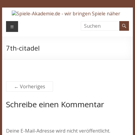
Zum
Inhalt
springen
Spiele-
Menü
Akademie.de
7th-citadel
Wir
bringen
Spiele
näher…
← Vorheriges
Schreibe einen Kommentar
Deine E-Mail-Adresse wird nicht veröffentlicht.