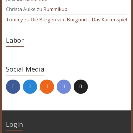
Christa Aulke
zu
Rummikub
Tommy
zu
Die Burgen von Burgund – Das Kartenspiel
Labor
Social Media
Login