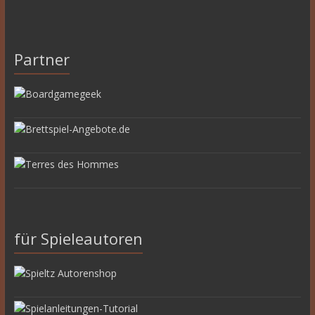
Partner
für Spieleautoren