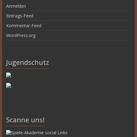
Anmelden
Eintrags-Feed
Kommentar-Feed
WordPress.org
Jugendschutz
Scanne uns!