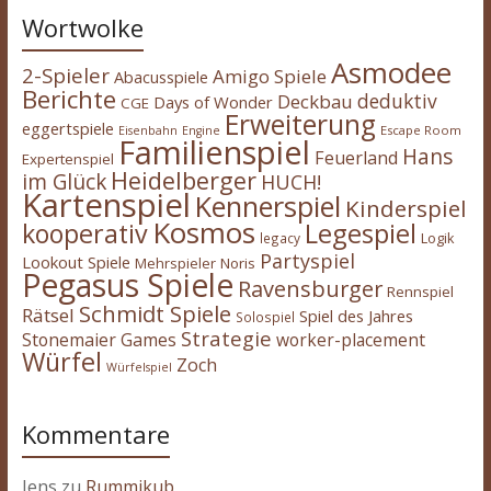
Wortwolke
Asmodee
2-Spieler
Amigo Spiele
Abacusspiele
Berichte
deduktiv
Deckbau
Days of Wonder
CGE
Erweiterung
eggertspiele
Escape Room
Eisenbahn
Engine
Familienspiel
Hans
Feuerland
Expertenspiel
Heidelberger
im Glück
HUCH!
Kartenspiel
Kennerspiel
Kinderspiel
Kosmos
kooperativ
Legespiel
legacy
Logik
Partyspiel
Lookout Spiele
Mehrspieler
Noris
Pegasus Spiele
Ravensburger
Rennspiel
Schmidt Spiele
Rätsel
Spiel des Jahres
Solospiel
Strategie
Stonemaier Games
worker-placement
Würfel
Zoch
Würfelspiel
Kommentare
Jens
zu
Rummikub