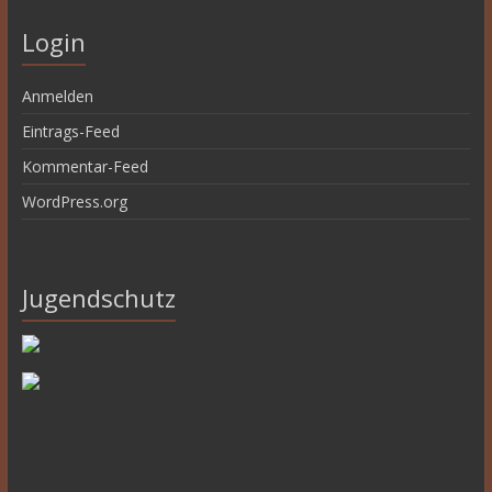
Login
Anmelden
Eintrags-Feed
Kommentar-Feed
WordPress.org
Jugendschutz