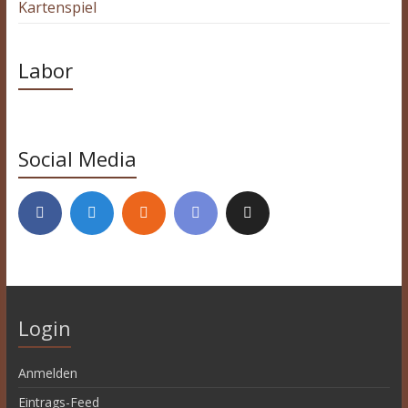
Kartenspiel
Labor
Social Media
Login
Anmelden
Eintrags-Feed