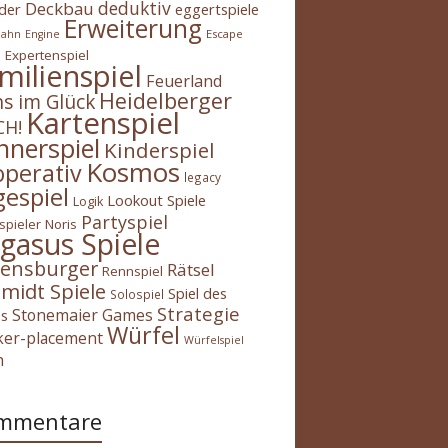
deduktiv
Deckbau
der
eggertspiele
Erweiterung
Escape
bahn
Engine
Expertenspiel
m
milienspiel
Feuerland
Heidelberger
s im Glück
Kartenspiel
H!
nnerspiel
Kinderspiel
Kosmos
operativ
legacy
gespiel
Lookout Spiele
Logik
Partyspiel
spieler
Noris
gasus Spiele
ensburger
Rätsel
Rennspiel
midt Spiele
Spiel des
Solospiel
Strategie
Stonemaier Games
es
Würfel
ker-placement
Würfelspiel
h
mmentare