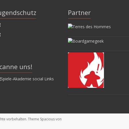
ugendschutz
Partner
canne uns!
echte vorbehalten. Theme
Spacious
von