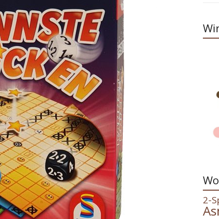
Wir
Wo
2-S
As