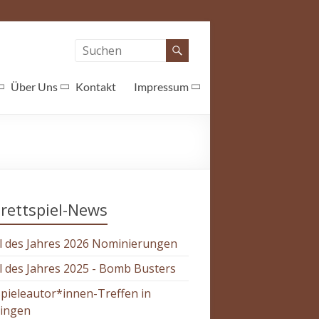
Über Uns
Kontakt
Impressum
rettspiel-News
l des Jahres 2026 Nominierungen
l des Jahres 2025 - Bomb Busters
Spieleautor*innen-Treffen in
tingen