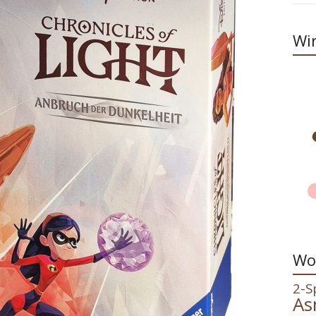
Wir
Wo
2-S
As