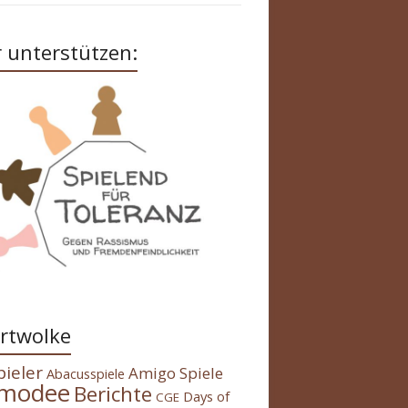
 unterstützen:
rtwolke
pieler
Amigo Spiele
Abacusspiele
modee
Berichte
Days of
CGE