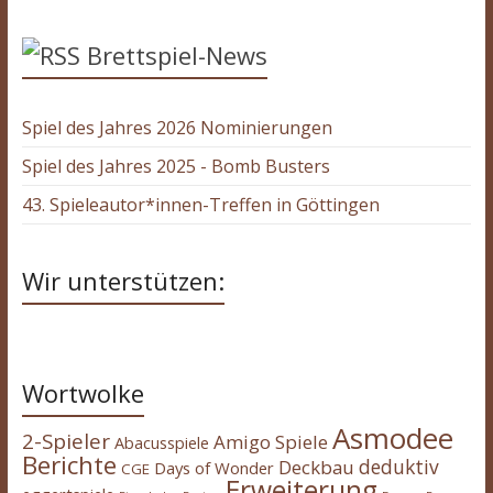
Brettspiel-News
Spiel des Jahres 2026 Nominierungen
Spiel des Jahres 2025 - Bomb Busters
43. Spieleautor*innen-Treffen in Göttingen
Wir unterstützen:
Wortwolke
Asmodee
2-Spieler
Amigo Spiele
Abacusspiele
Berichte
deduktiv
Deckbau
Days of Wonder
CGE
Erweiterung