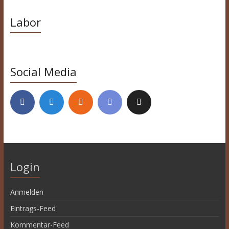
Labor
Social Media
Login
Anmelden
Eintrags-Feed
Kommentar-Feed