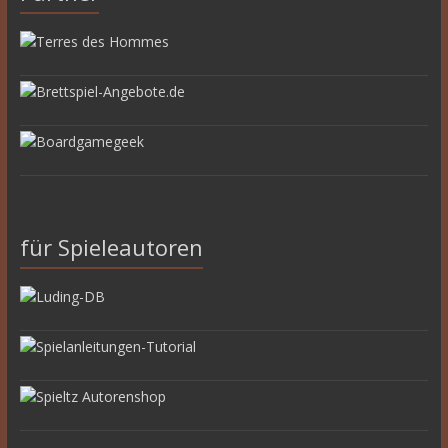
für Spieleautoren