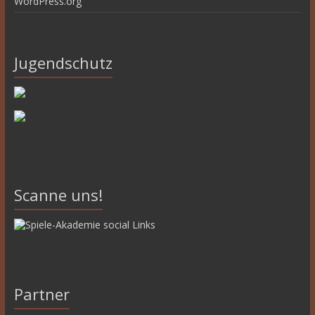
WordPress.org
Jugendschutz
Scanne uns!
Partner