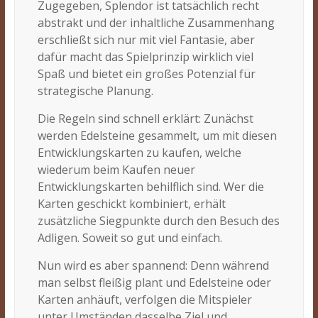
Zugegeben, Splendor ist tatsächlich recht
abstrakt und der inhaltliche Zusammenhang
erschließt sich nur mit viel Fantasie, aber
dafür macht das Spielprinzip wirklich viel
Spaß und bietet ein großes Potenzial für
strategische Planung.
Die Regeln sind schnell erklärt: Zunächst
werden Edelsteine gesammelt, um mit diesen
Entwicklungskarten zu kaufen, welche
wiederum beim Kaufen neuer
Entwicklungskarten behilflich sind. Wer die
Karten geschickt kombiniert, erhält
zusätzliche Siegpunkte durch den Besuch des
Adligen. Soweit so gut und einfach.
Nun wird es aber spannend: Denn während
man selbst fleißig plant und Edelsteine oder
Karten anhäuft, verfolgen die Mitspieler
unter Umständen dasselbe Ziel und