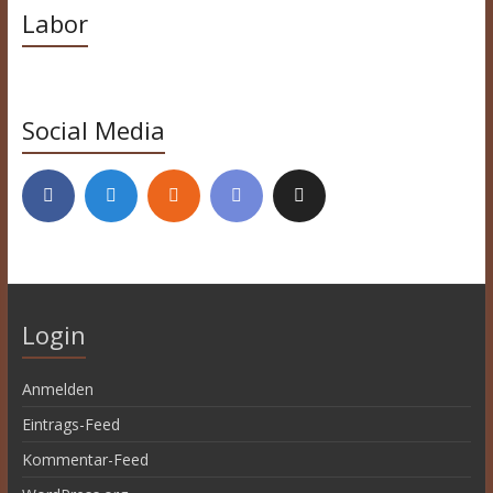
Labor
Social Media
Login
Anmelden
Eintrags-Feed
Kommentar-Feed