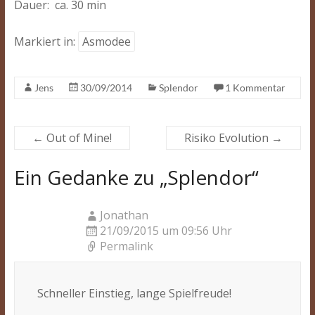
Dauer: ca. 30 min
Markiert in:
Asmodee
Jens
30/09/2014
Splendor
1 Kommentar
←
Out of Mine!
Risiko Evolution
→
Ein Gedanke zu „
Splendor
“
Jonathan
21/09/2015 um 09:56 Uhr
Permalink
Schneller Einstieg, lange Spielfreude!