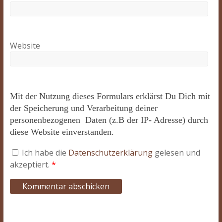
Website
Mit der Nutzung dieses Formulars erklärst Du Dich mit
der Speicherung und Verarbeitung deiner
personenbezogenen Daten (z.B der IP- Adresse) durch
diese Website einverstanden.
Ich habe die
Datenschutzerklärung
gelesen und
akzeptiert.
*