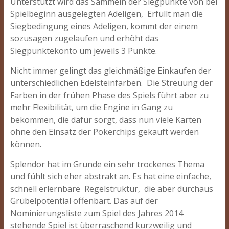
Unterstützt wird das Sammeln der Siegpunkte von bei
Spielbeginn ausgelegten Adeligen, Erfüllt man die
Siegbedingung eines Adeligen, kommt der einem
sozusagen zugelaufen und erhöht das
Siegpunktekonto um jeweils 3 Punkte.
Nicht immer gelingt das gleichmäßige Einkaufen der
unterschiedlichen Edelsteinfarben. Die Streuung der
Farben in der frühen Phase des Spiels führt aber zu
mehr Flexibilität, um die Engine in Gang zu
bekommen, die dafür sorgt, dass nun viele Karten
ohne den Einsatz der Pokerchips gekauft werden
können.
Splendor hat im Grunde ein sehr trockenes Thema
und fühlt sich eher abstrakt an. Es hat eine einfache,
schnell erlernbare Regelstruktur, die aber durchaus
Grübelpotential offenbart. Das auf der
Nominierungsliste zum Spiel des Jahres 2014
stehende Spiel ist überraschend kurzweilig und