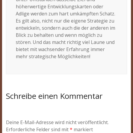
höherwertige Entwicklungskarten oder
Adlige werden zum hart umkämpften Schatz.
Es gilt also, nicht nur die eigene Strategie zu
entwickeln, sondern auch die der anderen im
Blick zu behalten und wenn möglich zu
stören. Und das macht richtig viel Laune und
bietet mit wachsender Erfahrung immer
mehr strategische Möglichkeiten!
Schreibe einen Kommentar
Deine E-Mail-Adresse wird nicht veröffentlicht.
Erforderliche Felder sind mit
*
markiert