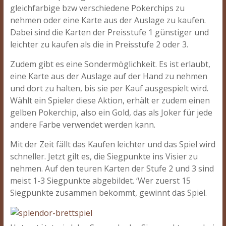
gleichfarbige bzw verschiedene Pokerchips zu
nehmen oder eine Karte aus der Auslage zu kaufen.
Dabei sind die Karten der Preisstufe 1 günstiger und
leichter zu kaufen als die in Preisstufe 2 oder 3.
Zudem gibt es eine Sondermöglichkeit. Es ist erlaubt,
eine Karte aus der Auslage auf der Hand zu nehmen
und dort zu halten, bis sie per Kauf ausgespielt wird.
Wählt ein Spieler diese Aktion, erhält er zudem einen
gelben Pokerchip, also ein Gold, das als Joker für jede
andere Farbe verwendet werden kann.
Mit der Zeit fällt das Kaufen leichter und das Spiel wird
schneller. Jetzt gilt es, die Siegpunkte ins Visier zu
nehmen. Auf den teuren Karten der Stufe 2 und 3 sind
meist 1-3 Siegpunkte abgebildet. ‘Wer zuerst 15
Siegpunkte zusammen bekommt, gewinnt das Spiel.