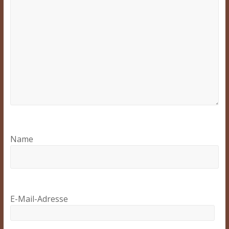
Name
E-Mail-Adresse