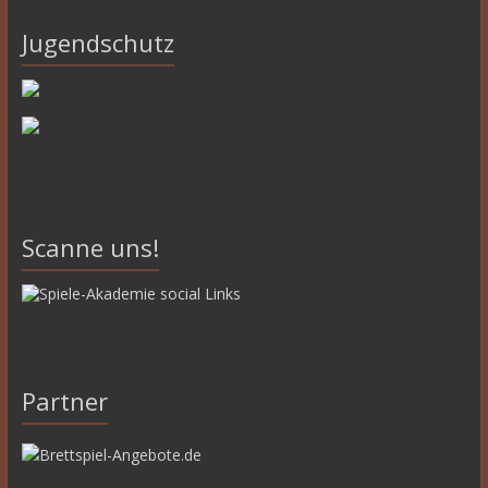
Jugendschutz
Scanne uns!
Partner