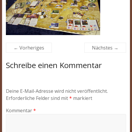
← Vorheriges
Nächstes →
Schreibe einen Kommentar
Deine E-Mail-Adresse wird nicht veröffentlicht.
Erforderliche Felder sind mit
*
markiert
Kommentar
*