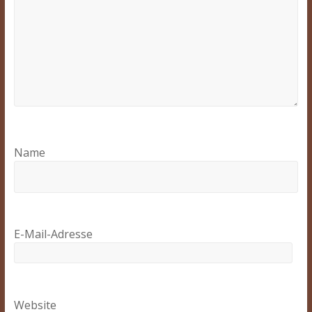
Name
E-Mail-Adresse
Website