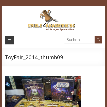
Zum
Inhalt
springen
Spiele-
Menü
Akademie.de
ToyFair_2014_thumb09
Wir
bringen
Spiele
näher…