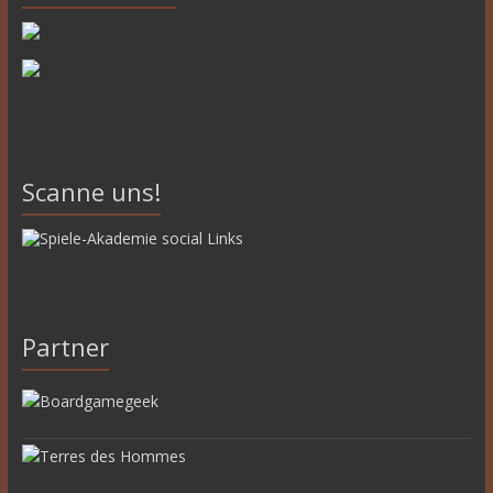
Scanne uns!
Partner