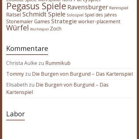
Pegasus Spiele
Ravensburger
Rennspiel
Schmidt Spiele
Rätsel
Spiel des Jahres
Solospiel
Strategie
Stonemaier Games
worker-placement
Würfel
Zoch
Würfelspiel
Kommentare
Christa Aulke
zu
Rummikub
Tommy
zu
Die Burgen von Burgund – Das Kartenspiel
Elisabeth
zu
Die Burgen von Burgund – Das
Kartenspiel
Labor