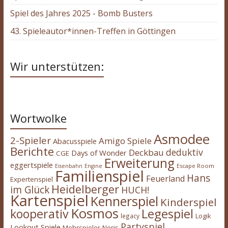
Spiel des Jahres 2025 - Bomb Busters
43. Spieleautor*innen-Treffen in Göttingen
Wir unterstützen:
Wortwolke
Asmodee
2-Spieler
Amigo Spiele
Abacusspiele
Berichte
deduktiv
Deckbau
Days of Wonder
CGE
Erweiterung
eggertspiele
Escape Room
Eisenbahn
Engine
Familienspiel
Hans
Feuerland
Expertenspiel
Heidelberger
im Glück
HUCH!
Kartenspiel
Kennerspiel
Kinderspiel
Kosmos
kooperativ
Legespiel
legacy
Logik
Partyspiel
Lookout Spiele
Mehrspieler
Noris