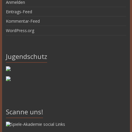
Anmelden
Eintrags-Feed
Kommentar-Feed
WordPress.org
Jugendschutz
Scanne uns!