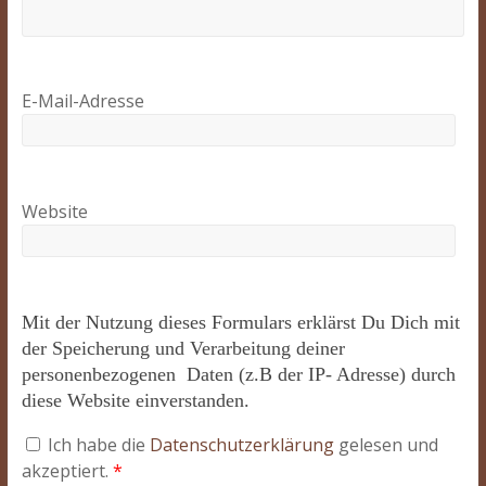
E-Mail-Adresse
Website
Mit der Nutzung dieses Formulars erklärst Du Dich mit
der Speicherung und Verarbeitung deiner
personenbezogenen Daten (z.B der IP- Adresse) durch
diese Website einverstanden.
Ich habe die
Datenschutzerklärung
gelesen und
akzeptiert.
*