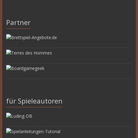
Partner
für Spieleautoren