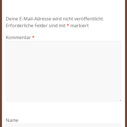
Deine E-Mail-Adresse wird nicht veröffentlicht.
Erforderliche Felder sind mit
*
markiert
Kommentar
*
Name