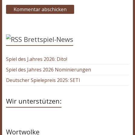
Brettspiel-News
Spiel des J.ahres 2026: Dito!
Spiel des Jahres 2026 Nominierungen
Deutscher Spielepreis 2025: SETI
Wir unterstützen:
Wortwolke