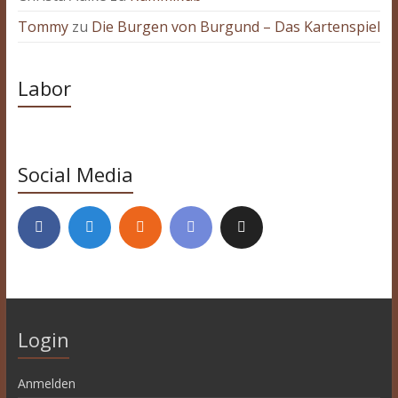
Tommy
zu
Die Burgen von Burgund – Das Kartenspiel
Labor
Social Media
Login
Anmelden