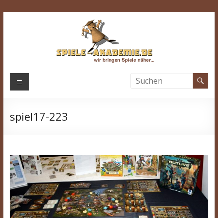
Zum
Inhalt
springen
Spiele-
Menü
Akademie.de
spiel17-223
Wir
bringen
Spiele
näher…