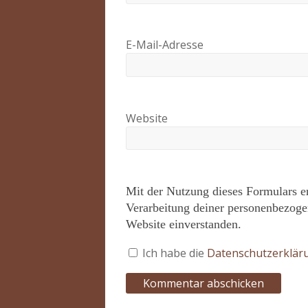
E-Mail-Adresse
Website
Mit der Nutzung dieses Formulars e
Verarbeitung deiner personenbezoge
Website einverstanden.
Ich habe die
Datenschutzerklä