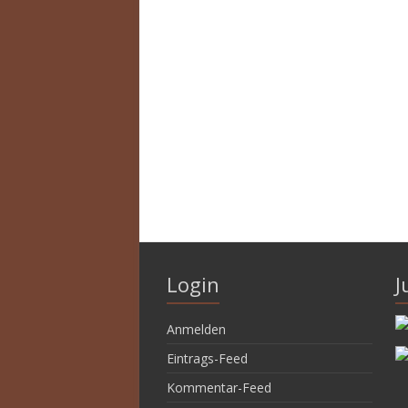
Login
J
Anmelden
Eintrags-Feed
Kommentar-Feed