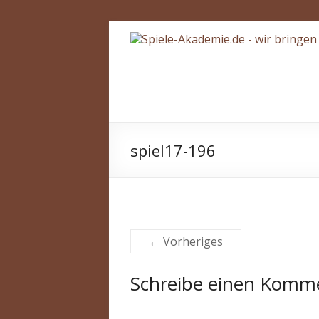
Zum
Spiele-
Inhalt
springen
Akademie.de
Wir
bringen
Spiele
spiel17-196
näher…
← Vorheriges
Schreibe einen Komm