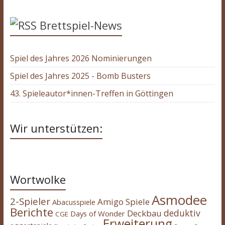
Brettspiel-News
Spiel des Jahres 2026 Nominierungen
Spiel des Jahres 2025 - Bomb Busters
43. Spieleautor*innen-Treffen in Göttingen
Wir unterstützen:
Wortwolke
Asmodee
2-Spieler
Amigo Spiele
Abacusspiele
Berichte
deduktiv
Deckbau
Days of Wonder
CGE
Erweiterung