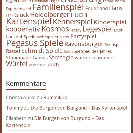
eggertspiele
Escape Room
Eisenbahn
Engine
Familienspiel
Hans
Feuerland
Expertenspiel
Heidelberger
im Glück
HUCH!
Kartenspiel
Kennerspiel
Kinderspiel
Kosmos
kooperativ
Legespiel
legacy
Logik
Partyspiel
Lookout Spiele
Mehrspieler
Noris
Pegasus Spiele
Ravensburger
Rennspiel
Schmidt Spiele
Rätsel
Spiel des Jahres
Solospiel
Strategie
Stonemaier Games
worker-placement
Würfel
Zoch
Würfelspiel
Kommentare
Christa Aulke
zu
Rummikub
Tommy
zu
Die Burgen von Burgund – Das Kartenspiel
Elisabeth
zu
Die Burgen von Burgund – Das
Kartenspiel