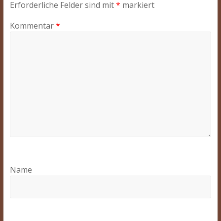
Erforderliche Felder sind mit
*
markiert
Kommentar
*
Name