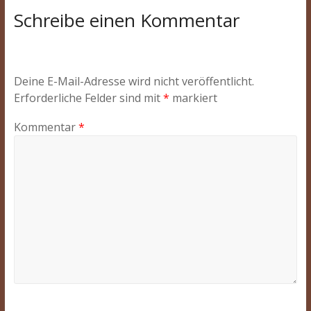
Schreibe einen Kommentar
Deine E-Mail-Adresse wird nicht veröffentlicht.
Erforderliche Felder sind mit
*
markiert
Kommentar
*