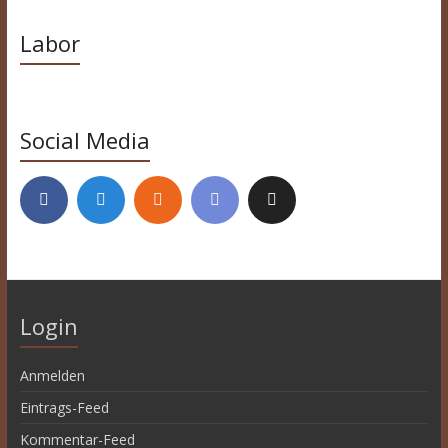
Labor
Social Media
Login
Anmelden
Eintrags-Feed
Kommentar-Feed