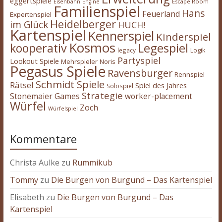
eggertspiele
Escape Room
Eisenbahn
Engine
Familienspiel
Hans
Feuerland
Expertenspiel
Heidelberger
im Glück
HUCH!
Kartenspiel
Kennerspiel
Kinderspiel
Kosmos
kooperativ
Legespiel
legacy
Logik
Partyspiel
Lookout Spiele
Mehrspieler
Noris
Pegasus Spiele
Ravensburger
Rennspiel
Schmidt Spiele
Rätsel
Spiel des Jahres
Solospiel
Strategie
Stonemaier Games
worker-placement
Würfel
Zoch
Würfelspiel
Kommentare
Christa Aulke
zu
Rummikub
Tommy
zu
Die Burgen von Burgund – Das Kartenspiel
Elisabeth
zu
Die Burgen von Burgund – Das
Kartenspiel