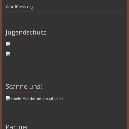
WordPress.org
Jugendschutz
Scanne uns!
Partner