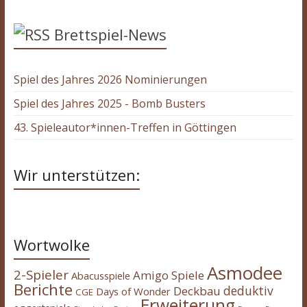
Brettspiel-News
Spiel des Jahres 2026 Nominierungen
Spiel des Jahres 2025 - Bomb Busters
43. Spieleautor*innen-Treffen in Göttingen
Wir unterstützen:
Wortwolke
Asmodee
2-Spieler
Amigo Spiele
Abacusspiele
Berichte
deduktiv
Deckbau
Days of Wonder
CGE
Erweiterung