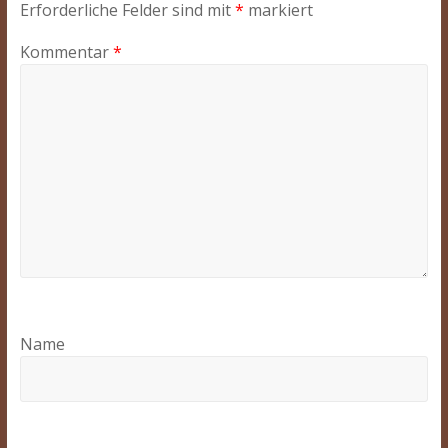
Erforderliche Felder sind mit
*
markiert
Kommentar
*
Name