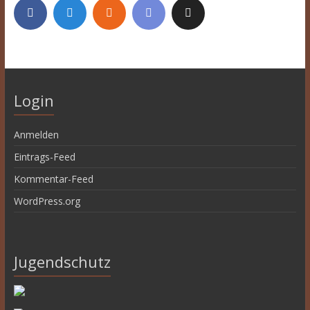
Login
Anmelden
Eintrags-Feed
Kommentar-Feed
WordPress.org
Jugendschutz