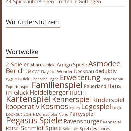
43. Spieleautor*innen-Treffen in Göttingen
Wir unterstützen:
Wortwolke
Asmodee
2-Spieler
Amigo Spiele
Abacusspiele
Berichte
deduktiv
Deckbau
Days of Wonder
CGE
Erweiterung
eggertspiele
Escape Room
Eisenbahn
Engine
Familienspiel
Hans
Feuerland
Expertenspiel
Heidelberger
im Glück
HUCH!
Kartenspiel
Kennerspiel
Kinderspiel
Kosmos
kooperativ
Legespiel
legacy
Logik
Partyspiel
Lookout Spiele
Mehrspieler
Noris
Pegasus Spiele
Ravensburger
Rennspiel
Schmidt Spiele
Rätsel
Spiel des Jahres
Solospiel