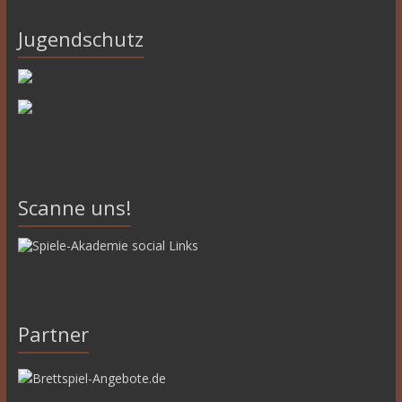
Jugendschutz
Scanne uns!
Partner