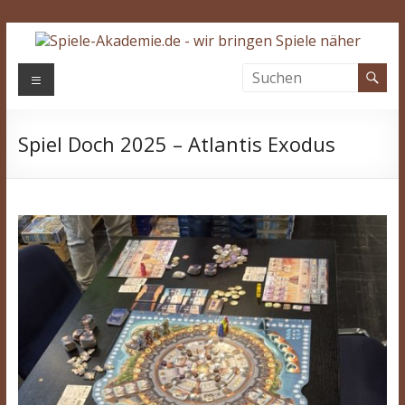
Zum
Inhalt
springen
Spiele-
Menü
Akademie.de
Spiel Doch 2025 – Atlantis Exodus
Wir
bringen
Spiele
näher…