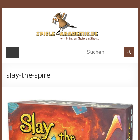
Zum
Inhalt
springen
Spiele-
Menü
Akademie.de
slay-the-spire
Wir
bringen
Spiele
näher…