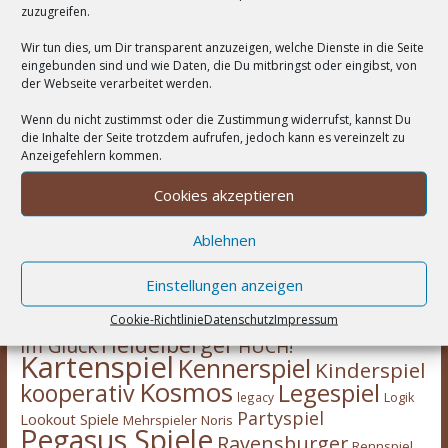
zuzugreifen.
Wir tun dies, um Dir transparent anzuzeigen, welche Dienste in die Seite
eingebunden sind und wie Daten, die Du mitbringst oder eingibst, von
der Webseite verarbeitet werden.
Wenn du nicht zustimmst oder die Zustimmung widerrufst, kannst Du
die Inhalte der Seite trotzdem aufrufen, jedoch kann es vereinzelt zu
Anzeigefehlern kommen.
Cookies akzeptieren
Wortwolke
Asmodee
Ablehnen
2-Spieler
Amigo Spiele
Abacusspiele
Berichte
deduktiv
Deckbau
Days of Wonder
CGE
Einstellungen anzeigen
Erweiterung
eggertspiele
Escape Room
Eisenbahn
Engine
Familienspiel
Hans
Cookie-Richtlinie
Datenschutz
Impressum
Feuerland
Expertenspiel
Heidelberger
im Glück
HUCH!
Kartenspiel
Kennerspiel
Kinderspiel
Kosmos
kooperativ
Legespiel
legacy
Logik
Partyspiel
Lookout Spiele
Mehrspieler
Noris
Pegasus Spiele
Ravensburger
Rennspiel