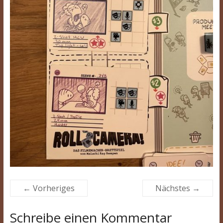
← Vorheriges
Nächstes →
Schreibe einen Kommentar