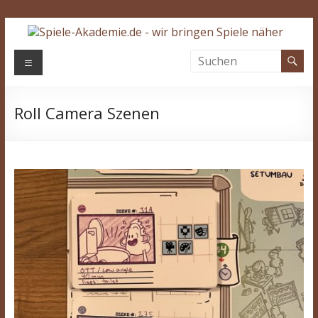
Zum
Inhalt
springen
Spiele-
Menü
Akademie.de
Roll Camera Szenen
Wir
bringen
Spiele
näher…