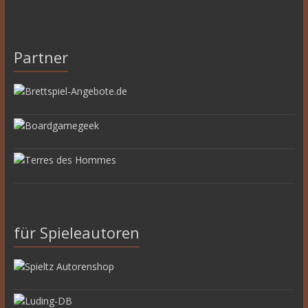
Partner
für Spieleautoren