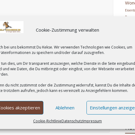
Won
Eisen
Roo
Fa
Cookie-Zustimmung verwalten
Han
HUC
Ke
ch bei uns bekommst Du Kekse. Wir verwenden Technologien wie Cookies, um
ko
äteinformationen zu speichern und/oder darauf zuzugreifen.
Le
 tun dies, um Dir transparent anzuzeigen, welche Dienste in die Seite eingebun
Mehr
d und wie Daten, die Du mitbringst oder eingibst, von der Webseite verarbeitet
Pe
rden.
Rav
n du nicht zustimmst oder die Zustimmung widerrufst, kannst Du die Inhalte d
Sch
te trotzdem aufrufen, jedoch kann es vereinzelt zu Anzeigefehlern kommen.
Jahr
wor
Cookies akzeptieren
Ablehnen
Einstellungen anzeige
Zoc
Cookie-Richtlinie
Datenschutz
Impressum
Ko