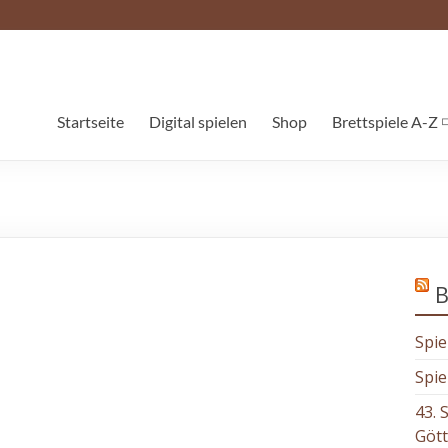
Startseite
Digital spielen
Shop
Brettspiele A-Z
B
Spie
Spie
43. 
Göt