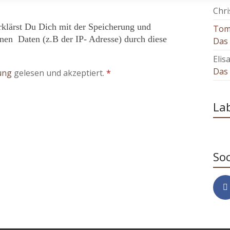
Chri
rklärst Du Dich mit der Speicherung und
To
nen Daten (z.B der IP- Adresse) durch diese
Das 
Elis
Das 
rung
gelesen und akzeptiert.
*
La
Soc