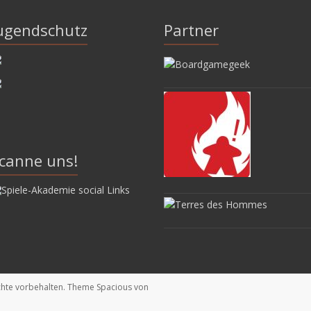
ugendschutz
Partner
canne uns!
echte vorbehalten. Theme
Spacious
von