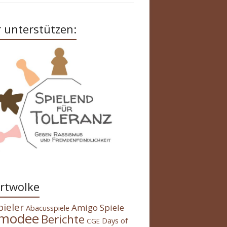
 unterstützen:
rtwolke
pieler
Amigo Spiele
Abacusspiele
modee
Berichte
Days of
CGE