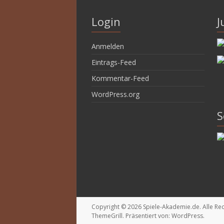
Login
J
Anmelden
Eintrags-Feed
Kommentar-Feed
WordPress.org
S
Copyright © 2026
Spiele-Akademie.de
. Alle R
ThemeGrill. Präsentiert von:
WordPress
.