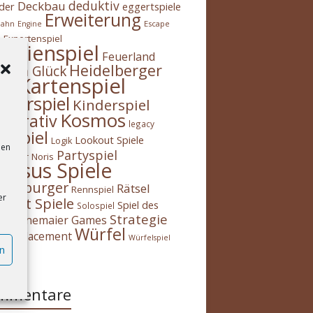
deduktiv
Deckbau
der
eggertspiele
Erweiterung
Escape
bahn
Engine
Expertenspiel
m
milienspiel
Feuerland
Heidelberger
s im Glück
Kartenspiel
H!
nnerspiel
Kinderspiel
Kosmos
operativ
legacy
gespiel
Lookout Spiele
Logik
den
Partyspiel
spieler
Noris
gasus Spiele
ensburger
Rätsel
Rennspiel
er
midt Spiele
Spiel des
Solospiel
Strategie
Stonemaier Games
es
Würfel
ker-placement
Würfelspiel
n
h
mmentare