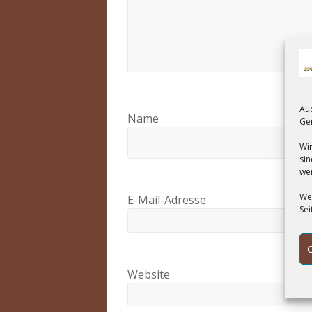
Au
Name
Ger
Wir
sin
we
Wen
E-Mail-Adresse
Sei
Website