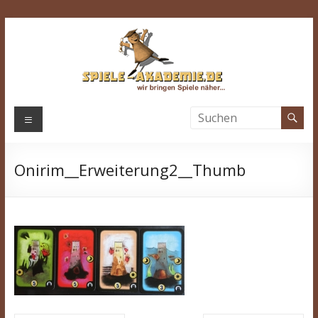
Zum
Inhalt
springen
Spiele-
Menü
Akademie.de
Onirim__Erweiterung2__Thumb
Wir
bringen
Spiele
näher…