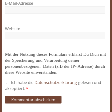
E-Mail-Adresse
Website
Mit der Nutzung dieses Formulars erklärst Du Dich mit
der Speicherung und Verarbeitung deiner
personenbezogenen Daten (z.B der IP- Adresse) durch
diese Website einverstanden.
Ich habe die
Datenschutzerklärung
gelesen und
akzeptiert.
*