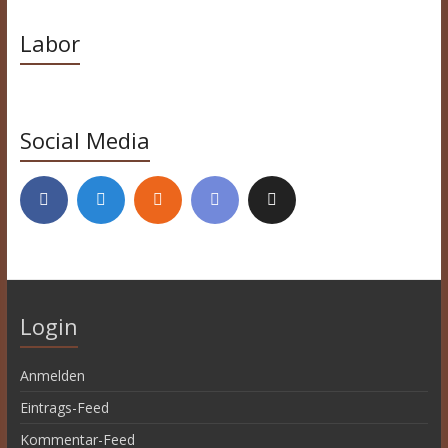
Labor
Social Media
Login
Anmelden
Eintrags-Feed
Kommentar-Feed