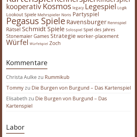
Kosmos
kooperativ
Legespiel
legacy
Logik
Partyspiel
Lookout Spiele
Mehrspieler
Noris
Pegasus Spiele
Ravensburger
Rennspiel
Schmidt Spiele
Rätsel
Spiel des Jahres
Solospiel
Strategie
Stonemaier Games
worker-placement
Würfel
Zoch
Würfelspiel
Kommentare
Christa Aulke
zu
Rummikub
Tommy
zu
Die Burgen von Burgund – Das Kartenspiel
Elisabeth
zu
Die Burgen von Burgund – Das
Kartenspiel
Labor