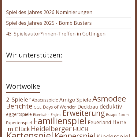
Spiel des Jahres 2026 Nominierungen
Spiel des Jahres 2025 - Bomb Busters
43. Spieleautor*innen-Treffen in Göttingen
Wir unterstützen:
Wortwolke
Asmodee
2-Spieler
Amigo Spiele
Abacusspiele
Berichte
deduktiv
Deckbau
Days of Wonder
CGE
Erweiterung
eggertspiele
Escape Room
Eisenbahn
Engine
Familienspiel
Hans
Feuerland
Expertenspiel
Heidelberger
im Glück
HUCH!
Kartenspiel
Kennerspiel
Kinderspiel