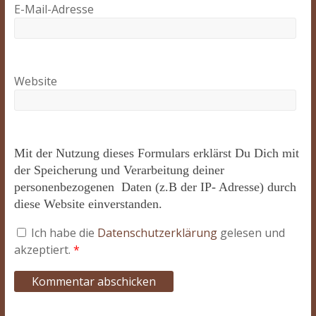
E-Mail-Adresse
Website
Mit der Nutzung dieses Formulars erklärst Du Dich mit
der Speicherung und Verarbeitung deiner
personenbezogenen Daten (z.B der IP- Adresse) durch
diese Website einverstanden.
Ich habe die
Datenschutzerklärung
gelesen und
akzeptiert.
*