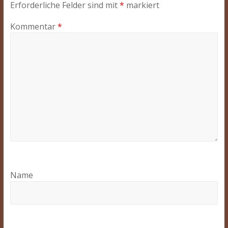
Erforderliche Felder sind mit
*
markiert
Kommentar
*
Name