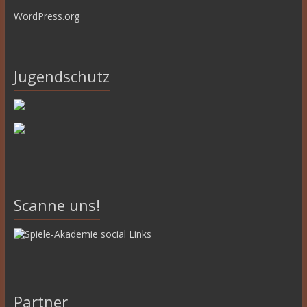
WordPress.org
Jugendschutz
Scanne uns!
Partner