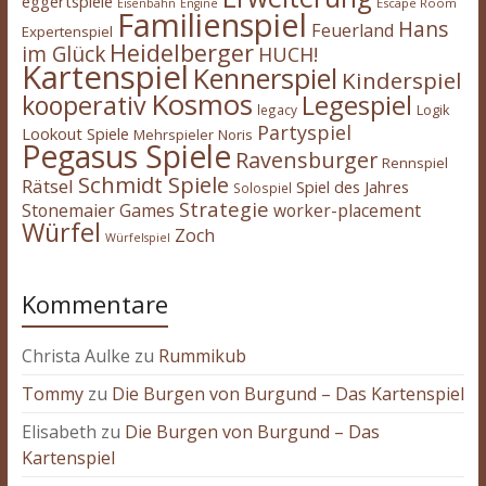
eggertspiele
Escape Room
Eisenbahn
Engine
Familienspiel
Hans
Feuerland
Expertenspiel
Heidelberger
im Glück
HUCH!
Kartenspiel
Kennerspiel
Kinderspiel
Kosmos
kooperativ
Legespiel
legacy
Logik
Partyspiel
Lookout Spiele
Mehrspieler
Noris
Pegasus Spiele
Ravensburger
Rennspiel
Schmidt Spiele
Rätsel
Spiel des Jahres
Solospiel
Strategie
Stonemaier Games
worker-placement
Würfel
Zoch
Würfelspiel
Kommentare
Christa Aulke
zu
Rummikub
Tommy
zu
Die Burgen von Burgund – Das Kartenspiel
Elisabeth
zu
Die Burgen von Burgund – Das
Kartenspiel