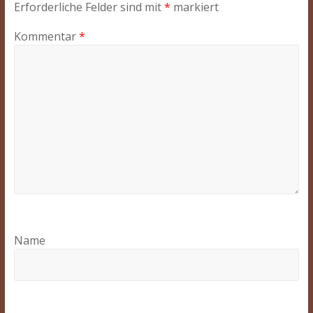
Erforderliche Felder sind mit
*
markiert
Kommentar
*
Name