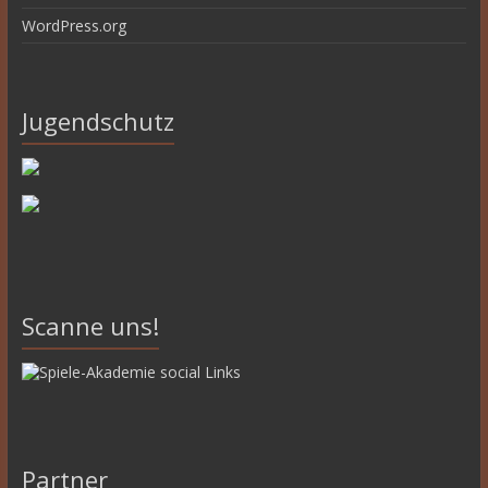
WordPress.org
Jugendschutz
Scanne uns!
Partner