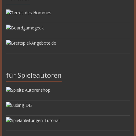
für Spieleautoren