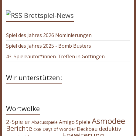
Brettspiel-News
Spiel des Jahres 2026 Nominierungen
Spiel des Jahres 2025 - Bomb Busters
43. Spieleautor*innen-Treffen in Göttingen
Wir unterstützen:
Wortwolke
Asmodee
2-Spieler
Amigo Spiele
Abacusspiele
Berichte
deduktiv
Deckbau
Days of Wonder
CGE
Erweiterung