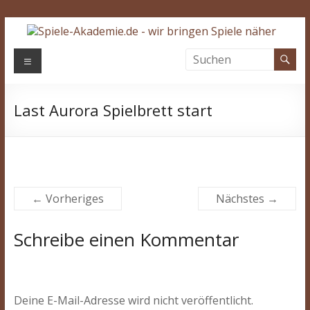
Zum
Inhalt
springen
Spiele-
Menü
Akademie.de
Last Aurora Spielbrett start
Wir
bringen
Spiele
näher…
← Vorheriges
Nächstes →
Schreibe einen Kommentar
Deine E-Mail-Adresse wird nicht veröffentlicht.