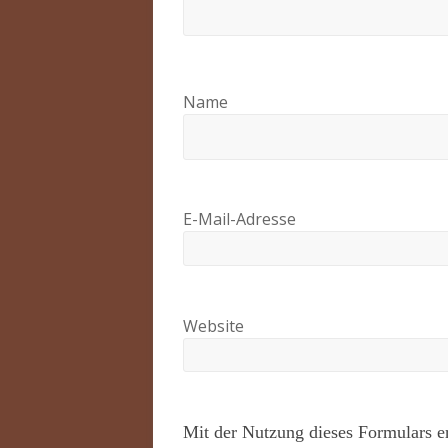
Name
E-Mail-Adresse
Website
Mit der Nutzung dieses Formulars e