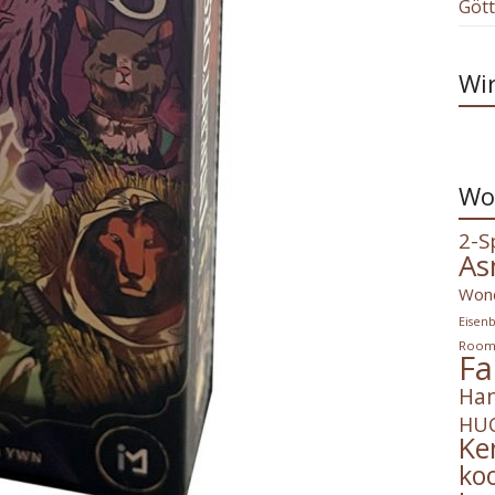
Göt
Wir
Wo
2-S
As
Won
Eisen
Roo
Fa
Han
HUC
Ke
ko