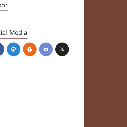
bor
ial Media