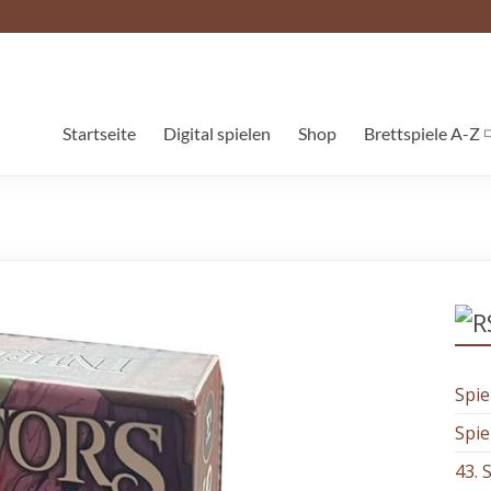
Startseite
Digital spielen
Shop
Brettspiele A-Z
Spie
Spie
43. 