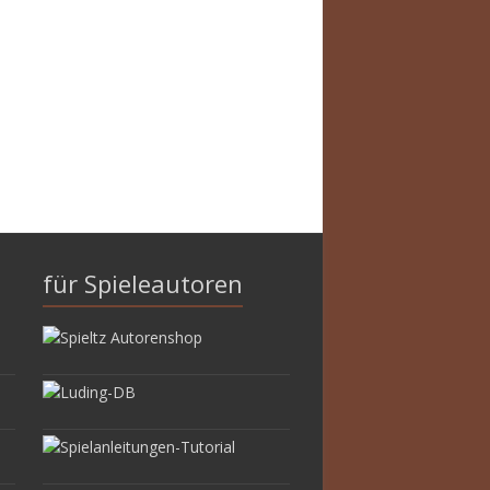
für Spieleautoren