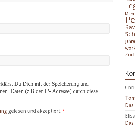
Le
Mehr
Pe
Rav
Sch
Jahr
wor
Zoc
Ko
rklärst Du Dich mit der Speicherung und
Chri
nen Daten (z.B der IP- Adresse) durch diese
To
Das 
rung
gelesen und akzeptiert.
*
Elis
Das 