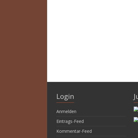
Login
J
Anmelden
Eintrags-Feed
Kommentar-Feed