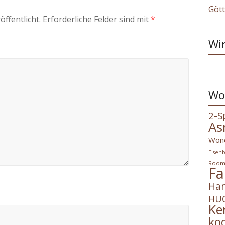
Göt
öffentlicht.
Erforderliche Felder sind mit
*
Wir
Wo
2-S
As
Won
Eisen
Roo
Fa
Han
HUC
Ke
ko