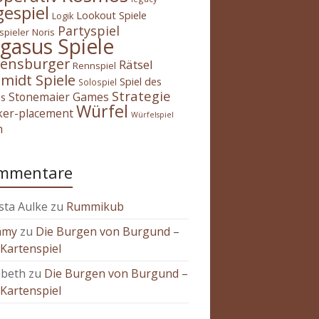
gespiel
Lookout Spiele
Logik
Partyspiel
spieler
Noris
gasus Spiele
ensburger
Rätsel
Rennspiel
midt Spiele
Spiel des
Solospiel
Strategie
Stonemaier Games
es
Würfel
ker-placement
Würfelspiel
h
mmentare
sta Aulke
zu
Rummikub
mmy
zu
Die Burgen von Burgund –
Kartenspiel
abeth
zu
Die Burgen von Burgund –
Kartenspiel