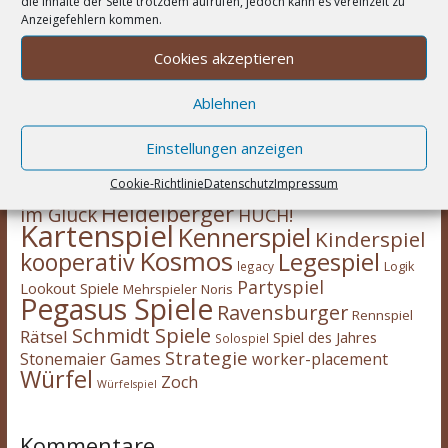
die Inhalte der Seite trotzdem aufrufen, jedoch kann es vereinzelt zu
Anzeigefehlern kommen.
Cookies akzeptieren
Wortwolke
Ablehnen
Asmodee
2-Spieler
Amigo Spiele
Abacusspiele
Berichte
deduktiv
Deckbau
Days of Wonder
CGE
Einstellungen anzeigen
Erweiterung
eggertspiele
Escape Room
Eisenbahn
Engine
Familienspiel
Cookie-Richtlinie
Datenschutz
Impressum
Hans
Feuerland
Expertenspiel
Heidelberger
im Glück
HUCH!
Kartenspiel
Kennerspiel
Kinderspiel
Kosmos
kooperativ
Legespiel
legacy
Logik
Partyspiel
Lookout Spiele
Mehrspieler
Noris
Pegasus Spiele
Ravensburger
Rennspiel
Schmidt Spiele
Rätsel
Spiel des Jahres
Solospiel
Strategie
Stonemaier Games
worker-placement
Würfel
Zoch
Würfelspiel
Kommentare