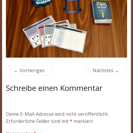
← Vorheriges
Nächstes →
Schreibe einen Kommentar
Deine E-Mail-Adresse wird nicht veröffentlicht.
Erforderliche Felder sind mit
*
markiert