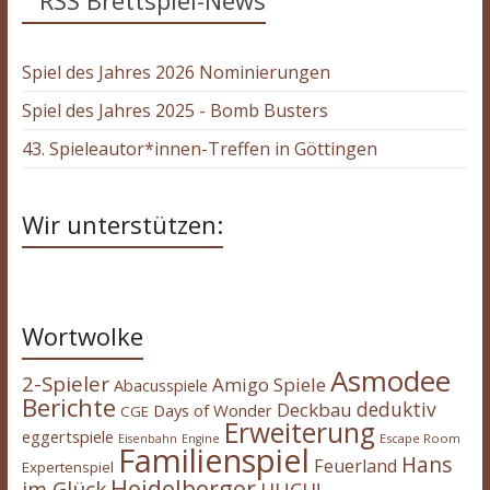
Spiel des Jahres 2026 Nominierungen
Spiel des Jahres 2025 - Bomb Busters
43. Spieleautor*innen-Treffen in Göttingen
Wir unterstützen:
Wortwolke
Asmodee
2-Spieler
Amigo Spiele
Abacusspiele
Berichte
deduktiv
Deckbau
Days of Wonder
CGE
Erweiterung
eggertspiele
Escape Room
Eisenbahn
Engine
Familienspiel
Hans
Feuerland
Expertenspiel
Heidelberger
im Glück
HUCH!