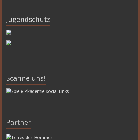
Jugendschutz
Scanne uns!
Partner