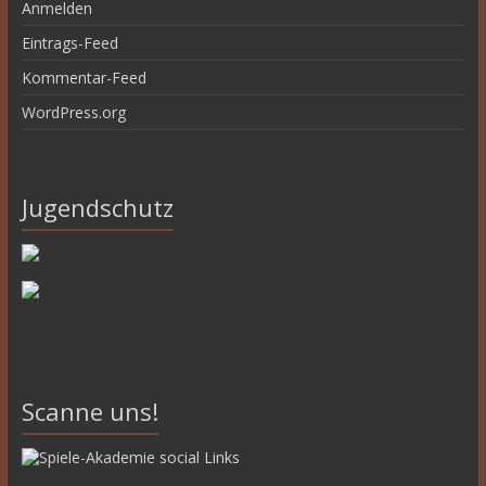
Anmelden
Eintrags-Feed
Kommentar-Feed
WordPress.org
Jugendschutz
Scanne uns!