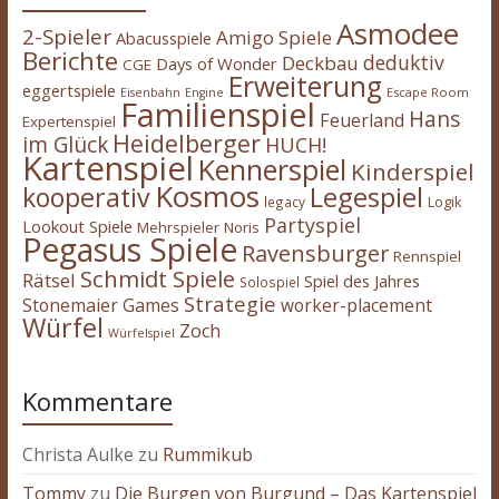
Asmodee
2-Spieler
Amigo Spiele
Abacusspiele
Berichte
deduktiv
Deckbau
Days of Wonder
CGE
Erweiterung
eggertspiele
Escape Room
Eisenbahn
Engine
Familienspiel
Hans
Feuerland
Expertenspiel
Heidelberger
im Glück
HUCH!
Kartenspiel
Kennerspiel
Kinderspiel
Kosmos
kooperativ
Legespiel
legacy
Logik
Partyspiel
Lookout Spiele
Mehrspieler
Noris
Pegasus Spiele
Ravensburger
Rennspiel
Schmidt Spiele
Rätsel
Spiel des Jahres
Solospiel
Strategie
Stonemaier Games
worker-placement
Würfel
Zoch
Würfelspiel
Kommentare
Christa Aulke
zu
Rummikub
Tommy
zu
Die Burgen von Burgund – Das Kartenspiel