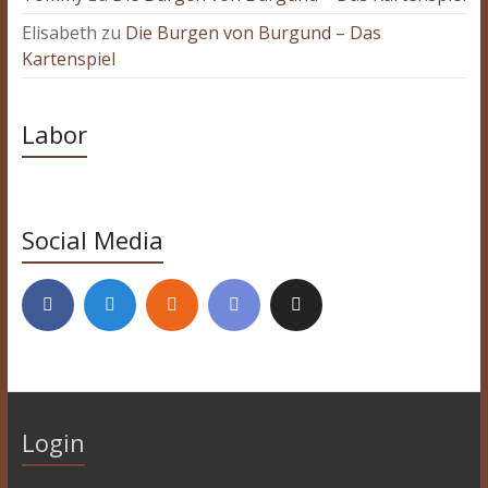
Elisabeth
zu
Die Burgen von Burgund – Das
Kartenspiel
Labor
Social Media
Login