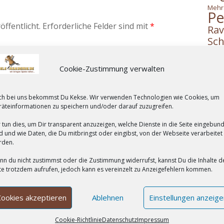
Mehr
Pe
öffentlicht.
Erforderliche Felder sind mit
*
Rav
Sch
Jahr
wor
Cookie-Zustimmung verwalten
Zoc
ch bei uns bekommst Du Kekse. Wir verwenden Technologien wie Cookies, um
Ko
äteinformationen zu speichern und/oder darauf zuzugreifen.
 tun dies, um Dir transparent anzuzeigen, welche Dienste in die Seite eingebun
Chri
d und wie Daten, die Du mitbringst oder eingibst, von der Webseite verarbeitet
rden.
To
Das 
n du nicht zustimmst oder die Zustimmung widerrufst, kannst Du die Inhalte d
te trotzdem aufrufen, jedoch kann es vereinzelt zu Anzeigefehlern kommen.
Elis
Das 
Cookies akzeptieren
Ablehnen
Einstellungen anzeige
Cookie-Richtlinie
Datenschutz
Impressum
La