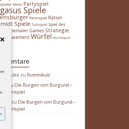
Partyspiel
spieler
Noris
gasus Spiele
ensburger
Rätsel
Rennspiel
midt Spiele
Spiel des
Solospiel
Strategie
Stonemaier Games
es
Würfel
ker-placement
Würfelspiel
h
mmentare
den
sta Aulke
zu
Rummikub
mmy
zu
Die Burgen von Burgund –
Kartenspiel
er
abeth
zu
Die Burgen von Burgund –
Kartenspiel
n
bor