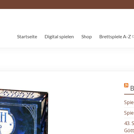
Startseite
Digital spielen
Shop
Brettspiele A-Z
B
Spie
Spie
43. 
Göt