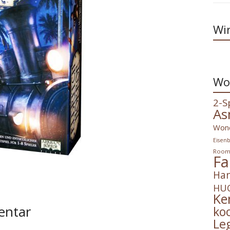
Wir
Wo
2-S
As
Won
Eisen
Roo
Fa
Han
HUC
Ke
entar
ko
Le