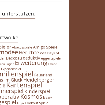
 unterstützen:
rtwolke
pieler
Amigo Spiele
Abacusspiele
modee
Berichte
Days of
CGE
deduktiv
Deckbau
der
eggertspiele
Erweiterung
Escape
bahn
Engine
Expertenspiel
m
milienspiel
Feuerland
Heidelberger
s im Glück
Kartenspiel
H!
nnerspiel
Kinderspiel
Kosmos
operativ
legacy
gespiel
Lookout Spiele
Logik