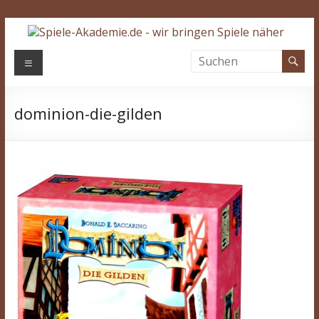
Zum
Inhalt
springen
Spiele-
Menü
Akademie.de
dominion-die-gilden
Wir
bringen
Spiele
näher…