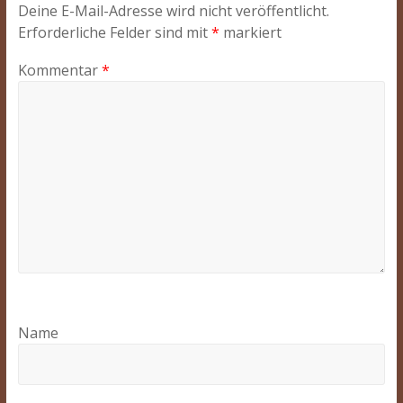
Deine E-Mail-Adresse wird nicht veröffentlicht.
Erforderliche Felder sind mit
*
markiert
Kommentar
*
Name