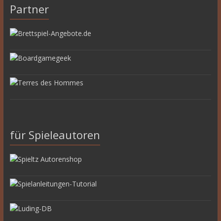
Partner
für Spieleautoren