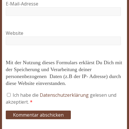
E-Mail-Adresse
Website
Mit der Nutzung dieses Formulars erklärst Du Dich mit
der Speicherung und Verarbeitung deiner
personenbezogenen Daten (z.B der IP- Adresse) durch
diese Website einverstanden.
Ich habe die
Datenschutzerklärung
gelesen und
akzeptiert.
*