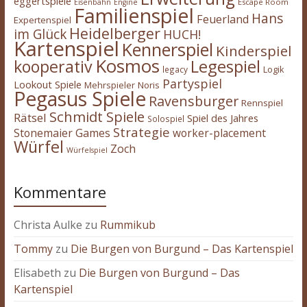
eggertspiele
Escape Room
Eisenbahn
Engine
Familienspiel
Hans
Feuerland
Expertenspiel
Heidelberger
im Glück
HUCH!
Kartenspiel
Kennerspiel
Kinderspiel
Kosmos
kooperativ
Legespiel
legacy
Logik
Partyspiel
Lookout Spiele
Mehrspieler
Noris
Pegasus Spiele
Ravensburger
Rennspiel
Schmidt Spiele
Rätsel
Spiel des Jahres
Solospiel
Strategie
Stonemaier Games
worker-placement
Würfel
Zoch
Würfelspiel
Kommentare
Christa Aulke
zu
Rummikub
Tommy
zu
Die Burgen von Burgund – Das Kartenspiel
Elisabeth
zu
Die Burgen von Burgund – Das
Kartenspiel