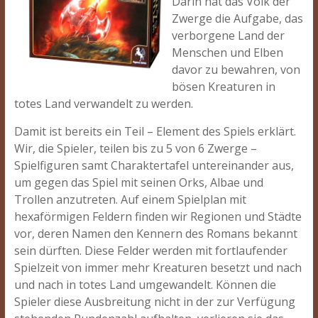
Darin hat das Volk der
Zwerge die Aufgabe, das
verborgene Land der
Menschen und Elben
davor zu bewahren, von
bösen Kreaturen in
totes Land verwandelt zu werden.
Damit ist bereits ein Teil – Element des Spiels erklärt.
Wir, die Spieler, teilen bis zu 5 von 6 Zwerge –
Spielfiguren samt Charaktertafel untereinander aus,
um gegen das Spiel mit seinen Orks, Albae und
Trollen anzutreten. Auf einem Spielplan mit
hexaförmigen Feldern finden wir Regionen und Städte
vor, deren Namen den Kennern des Romans bekannt
sein dürften. Diese Felder werden mit fortlaufender
Spielzeit von immer mehr Kreaturen besetzt und nach
und nach in totes Land umgewandelt. Können die
Spieler diese Ausbreitung nicht in der zur Verfügung