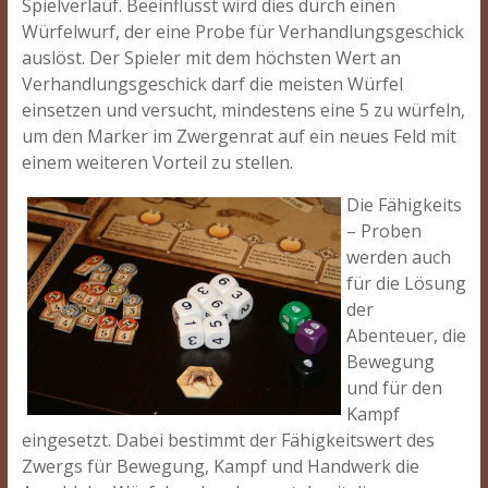
Spielverlauf. Beeinflusst wird dies durch einen
Würfelwurf, der eine Probe für Verhandlungsgeschick
auslöst. Der Spieler mit dem höchsten Wert an
Verhandlungsgeschick darf die meisten Würfel
einsetzen und versucht, mindestens eine 5 zu würfeln,
um den Marker im Zwergenrat auf ein neues Feld mit
einem weiteren Vorteil zu stellen.
Die Fähigkeits
– Proben
werden auch
für die Lösung
der
Abenteuer, die
Bewegung
und für den
Kampf
eingesetzt. Dabei bestimmt der Fähigkeitswert des
Zwergs für Bewegung, Kampf und Handwerk die