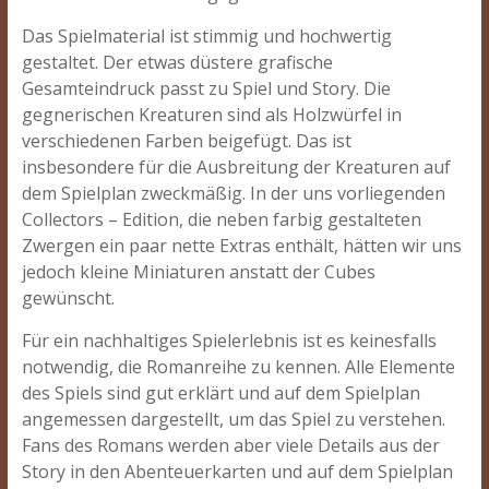
Das Spielmaterial ist stimmig und hochwertig
gestaltet. Der etwas düstere grafische
Gesamteindruck passt zu Spiel und Story. Die
gegnerischen Kreaturen sind als Holzwürfel in
verschiedenen Farben beigefügt. Das ist
insbesondere für die Ausbreitung der Kreaturen auf
dem Spielplan zweckmäßig. In der uns vorliegenden
Collectors – Edition, die neben farbig gestalteten
Zwergen ein paar nette Extras enthält, hätten wir uns
jedoch kleine Miniaturen anstatt der Cubes
gewünscht.
Für ein nachhaltiges Spielerlebnis ist es keinesfalls
notwendig, die Romanreihe zu kennen. Alle Elemente
des Spiels sind gut erklärt und auf dem Spielplan
angemessen dargestellt, um das Spiel zu verstehen.
Fans des Romans werden aber viele Details aus der
Story in den Abenteuerkarten und auf dem Spielplan