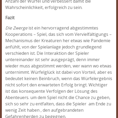
Anzahl der Würfel und verbessert damit die
Wahrscheinlichkeit, erfolgreich zu sein.
Fazit
Die Zwerge
ist ein hervorragend abgestimmtes
Kooperations – Spiel, das sich vom Vervielfältigungs –
Mechanismus der Kreaturen her etwas wie Pandemie
anfühlt, von der Spielanlage jedoch grundlegend
verschieden ist. Die Interaktion der Spieler
untereinander ist sehr ausgeprägt, denn immer
wieder muss abgestimmt werden, wer wann wo etwas
unternimmt. Würfelglück ist dabei von Vorteil, aber es
bedeutet keinen Beinbruch, wenn das Würfelergebnis
nicht sofort den erwarteten Erfolg bringt. Wichtiger
ist das konsequente Verfolgen der Lösung des
Abenteuers. um dem Spiel nicht die Chance zu geben,
sich so sehr zu entfalten, dass die Spieler am Ende zu
wenig Zeit haben , den aufgebrandeten
Gefahrenherden zu begegnen.