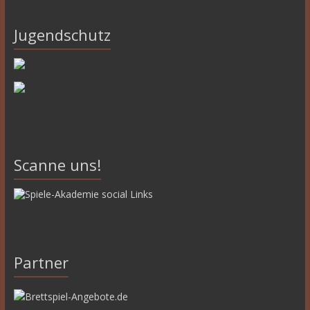
Jugendschutz
Scanne uns!
Partner