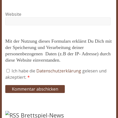
Website
Mit der Nutzung dieses Formulars erklärst Du Dich mit
der Speicherung und Verarbeitung deiner
personenbezogenen Daten (z.B der IP- Adresse) durch
diese Website einverstanden.
Ich habe die
Datenschutzerklärung
gelesen und
akzeptiert.
*
Brettspiel-News