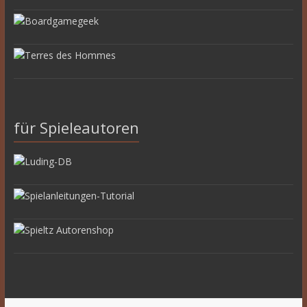
für Spieleautoren