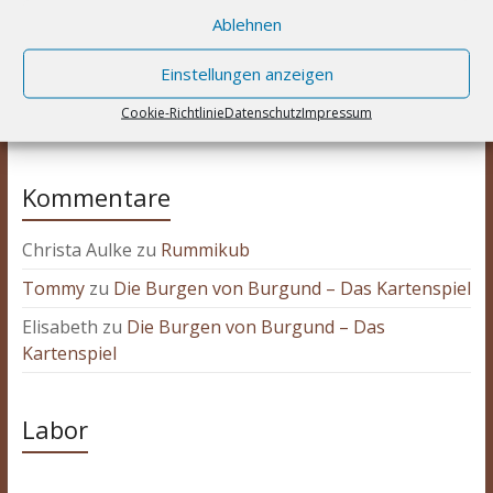
Logik
Partyspiel
Ablehnen
Lookout Spiele
Mehrspieler
Noris
Pegasus Spiele
Ravensburger
Rennspiel
Schmidt Spiele
Einstellungen anzeigen
Rätsel
Spiel des Jahres
Solospiel
Strategie
Stonemaier Games
worker-placement
Cookie-Richtlinie
Datenschutz
Impressum
Würfel
Zoch
Würfelspiel
Kommentare
Christa Aulke
zu
Rummikub
Tommy
zu
Die Burgen von Burgund – Das Kartenspiel
Elisabeth
zu
Die Burgen von Burgund – Das
Kartenspiel
Labor