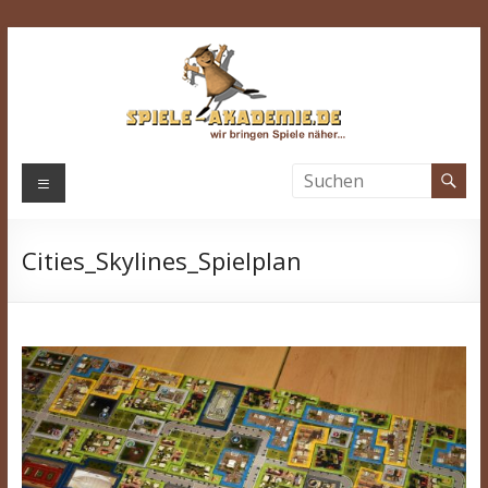
Zum
Inhalt
springen
Spiele-
Menü
Akademie.de
Cities_Skylines_Spielplan
Wir
bringen
Spiele
näher…