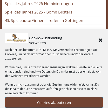
Spiel des Jahres 2026 Nominierungen
Spiel des Jahres 2025 - Bomb Busters
43. Spieleautor*innen-Treffen in Göttingen
Wir unterstützen:
Cookie-Zustimmung
verwalten
Auch bei uns bekommst Du Kekse. Wir verwenden Technologien wie
Cookies, um Geräteinformationen zu speichern und/oder darauf
zuzugreifen.
Wortwolke
Wir tun dies, um Dir transparent anzuzeigen, welche Dienste in die Seite
Asmodee
2-Spieler
eingebunden sind und wie Daten, die Du mitbringst oder eingibst, von
Amigo Spiele
Abacusspiele
der Webseite verarbeitet werden.
Berichte
deduktiv
Deckbau
Days of Wonder
CGE
Erweiterung
eggertspiele
Wenn du nicht zustimmst oder die Zustimmung widerrufst, kannst Du
Escape Room
Eisenbahn
Engine
Familienspiel
die Inhalte der Seite trotzdem aufrufen, jedoch kann es vereinzelt zu
Hans
Feuerland
Expertenspiel
Anzeigefehlern kommen.
Heidelberger
im Glück
HUCH!
Kartenspiel
Kennerspiel
Kinderspiel
Cookies akzeptieren
Kosmos
kooperativ
Legespiel
legacy