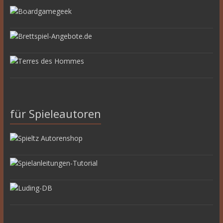
für Spieleautoren