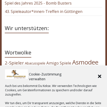
Spiel des Jahres 2025 - Bomb Busters
43. Spieleautor*innen-Treffen in Göttingen
Wir unterstützen:
Wortwolke
Asmodee
2-Spieler
Amigo Spiele
Abacusspiele
Berichte
deduktiv
Deckbau
Days of Wonder
CGE
Erweiterung
Cookie-Zustimmung
eggertspiele
Escape Room
Eisenbahn
Engine
Familienspiel
verwalten
Hans
Feuerland
Expertenspiel
Heidelberger
im Glück
HUCH!
Auch bei uns bekommst Du Kekse. Wir verwenden Technologien wie
Kartenspiel
Kennerspiel
Cookies, um Geräteinformationen zu speichern und/oder darauf
Kinderspiel
zuzugreifen.
Kosmos
kooperativ
Legespiel
legacy
Logik
Partyspiel
Wir tun dies, um Dir transparent anzuzeigen, welche Dienste in die Seite
Lookout Spiele
Mehrspieler
Noris