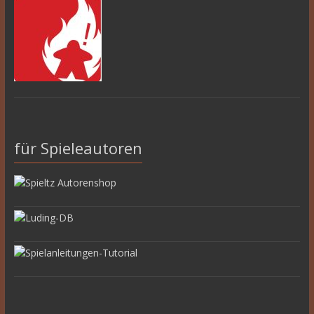
für Spieleautoren