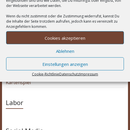
Pegasus Spiele
eingebunden sind und wie Daten, die Du mitbringst oder eingibst, von
Ravensburger
Rennspiel
der Webseite verarbeitet werden.
Schmidt Spiele
Rätsel
Spiel des Jahres
Solospiel
Strategie
Stonemaier Games
worker-placement
Wenn du nicht zustimmst oder die Zustimmung widerrufst, kannst Du
Würfel
die Inhalte der Seite trotzdem aufrufen, jedoch kann es vereinzelt zu
Zoch
Würfelspiel
Anzeigefehlern kommen.
Cookies akzeptieren
Kommentare
Ablehnen
Christa Aulke
zu
Rummikub
Einstellungen anzeigen
Tommy
zu
Die Burgen von Burgund – Das Kartenspiel
Cookie-Richtlinie
Datenschutz
Impressum
Elisabeth
zu
Die Burgen von Burgund – Das
Kartenspiel
Labor