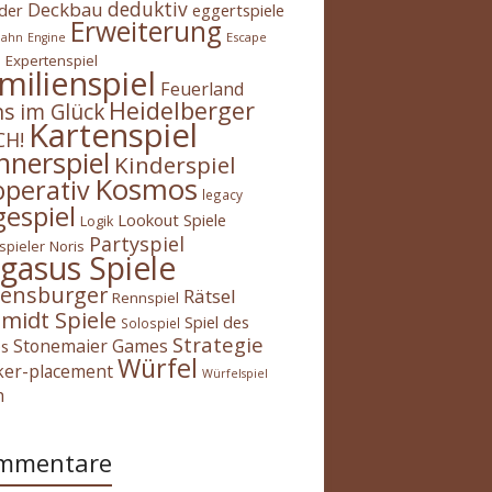
deduktiv
Deckbau
der
eggertspiele
Erweiterung
Escape
bahn
Engine
Expertenspiel
m
milienspiel
Feuerland
Heidelberger
s im Glück
Kartenspiel
H!
nnerspiel
Kinderspiel
Kosmos
operativ
legacy
gespiel
Lookout Spiele
Logik
Partyspiel
spieler
Noris
gasus Spiele
ensburger
Rätsel
Rennspiel
midt Spiele
Spiel des
Solospiel
Strategie
Stonemaier Games
es
Würfel
ker-placement
Würfelspiel
h
mmentare