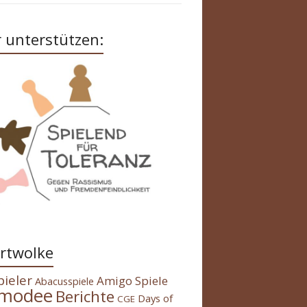
 unterstützen:
rtwolke
pieler
Amigo Spiele
Abacusspiele
modee
Berichte
Days of
CGE