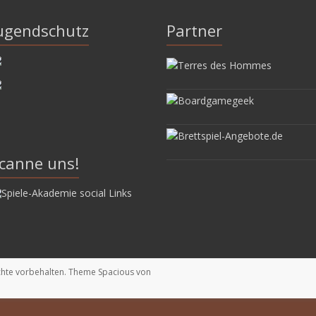
ugendschutz
Partner
canne uns!
echte vorbehalten. Theme
Spacious
von