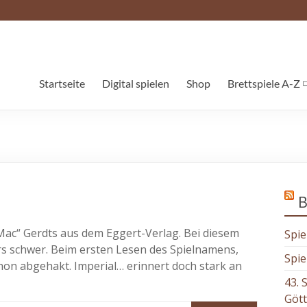
Startseite
Digital spielen
Shop
Brettspiele A-Z
B
 „Mac“ Gerdts aus dem Eggert-Verlag. Bei diesem
Spie
ers schwer. Beim ersten Lesen des Spielnamens,
Spie
chon abgehakt. Imperial… erinnert doch stark an
43. 
Göt