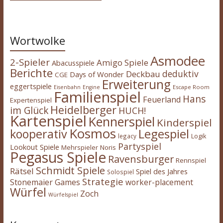
Wortwolke
Asmodee
2-Spieler
Amigo Spiele
Abacusspiele
Berichte
deduktiv
Deckbau
Days of Wonder
CGE
Erweiterung
eggertspiele
Escape Room
Eisenbahn
Engine
Familienspiel
Hans
Feuerland
Expertenspiel
Heidelberger
im Glück
HUCH!
Kartenspiel
Kennerspiel
Kinderspiel
Kosmos
kooperativ
Legespiel
legacy
Logik
Partyspiel
Lookout Spiele
Mehrspieler
Noris
Pegasus Spiele
Ravensburger
Rennspiel
Schmidt Spiele
Rätsel
Spiel des Jahres
Solospiel
Strategie
Stonemaier Games
worker-placement
Würfel
Zoch
Würfelspiel