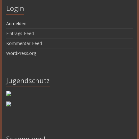
Login
Anmelden
Eintrags-Feed
Kommentar-Feed
WordPress.org
Jugendschutz
Scanne uns!