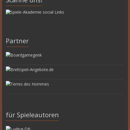
Partner
für Spieleautoren