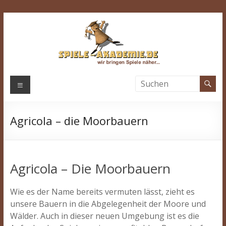
Zum
Inhalt
springen
Spiele-
Menü
Akademie.de
Agricola – die Moorbauern
Wir
bringen
Spiele
näher…
Agricola – Die Moorbauern
Wie es der Name bereits vermuten lässt, zieht es
unsere Bauern in die Abgelegenheit der Moore und
Wälder. Auch in dieser neuen Umgebung ist es die