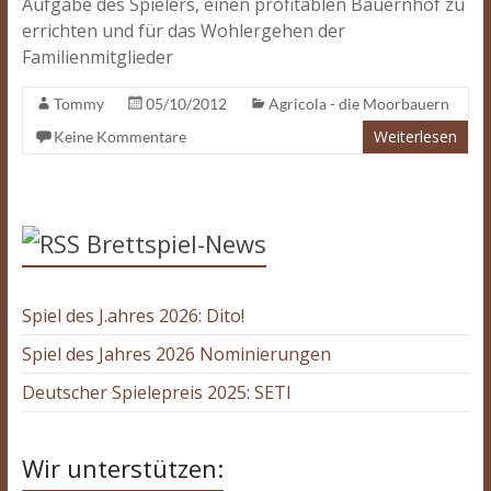
Aufgabe des Spielers, einen profitablen Bauernhof zu
errichten und für das Wohlergehen der
Familienmitglieder
Tommy
05/10/2012
Agricola - die Moorbauern
Weiterlesen
Keine Kommentare
Brettspiel-News
Spiel des J.ahres 2026: Dito!
Spiel des Jahres 2026 Nominierungen
Deutscher Spielepreis 2025: SETI
Wir unterstützen: