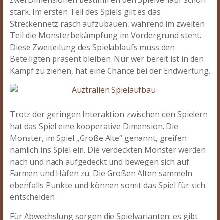
zwei Dimensionen bestimmen den Spielverlauf schon
stark. Im ersten Teil des Spiels gilt es das
Streckennetz rasch aufzubauen, während im zweiten
Teil die Monsterbekämpfung im Vordergrund steht.
Diese Zweiteilung des Spielablaufs muss den
Beteiligten präsent bleiben. Nur wer bereit ist in den
Kampf zu ziehen, hat eine Chance bei der Endwertung.
Trotz der geringen Interaktion zwischen den Spielern
hat das Spiel eine kooperative Dimension. Die
Monster, im Spiel „Große Alte“ genannt, greifen
nämlich ins Spiel ein. Die verdeckten Monster werden
nach und nach aufgedeckt und bewegen sich auf
Farmen und Häfen zu. Die Großen Alten sammeln
ebenfalls Punkte und können somit das Spiel für sich
entscheiden.
Für Abwechslung sorgen die Spielvarianten: es gibt