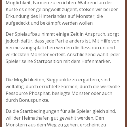
Möglichkeit, Farmen zu errichten. Während an der
Küste es eher gelangweilt zugeht, stoßen wir bei der
Erkundung des Hinterlandes auf Monster, die
aufgedeckt und bekämpft werden wollen.
Der Spielaufbau nimmt einige Zeit in Anspruch, sorgt
jedoch dafür, dass jede Partie anders ist. Mit Hilfe von
Vermessungsplättchen werden die Ressourcen und
verdeckten Monster verteilt. Anschließend wählt jeder
Spieler seine Startposition mit dem Hafenmarker.
Die Möglichkeiten, Siegpunkte zu ergattern, sind
vielfältig: durch errichtete Farmen, durch die wertvolle
Ressource Phosphat, besiegte Monster oder auch
durch Bonuspunkte.
Da die Startbedingungen für alle Spieler gleich sind,
will der Heimathafen gut gewählt werden. Den
Monstern aus dem Weg zu gehen, erscheint zu