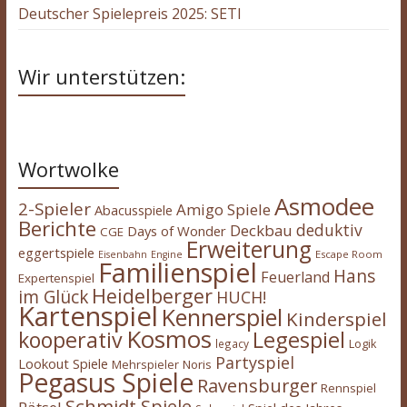
Deutscher Spielepreis 2025: SETI
Wir unterstützen:
Wortwolke
Asmodee
2-Spieler
Amigo Spiele
Abacusspiele
Berichte
deduktiv
Deckbau
Days of Wonder
CGE
Erweiterung
eggertspiele
Escape Room
Eisenbahn
Engine
Familienspiel
Hans
Feuerland
Expertenspiel
Heidelberger
im Glück
HUCH!
Kartenspiel
Kennerspiel
Kinderspiel
Kosmos
kooperativ
Legespiel
legacy
Logik
Partyspiel
Lookout Spiele
Mehrspieler
Noris
Pegasus Spiele
Ravensburger
Rennspiel
Schmidt Spiele