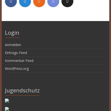
Login
Anmelden
Eintrags-Feed
Kommentar-Feed
WordPress.org
Jugendschutz