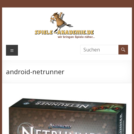
Zum
Inhalt
springen
Spiele-
Menü
Akademie.de
android-netrunner
Wir
bringen
Spiele
näher…