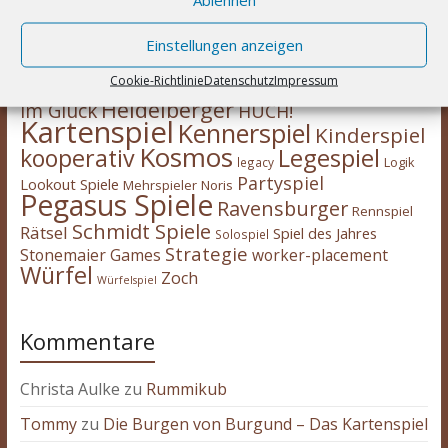
Asmodee
2-Spieler
Amigo Spiele
Abacusspiele
Berichte
deduktiv
Deckbau
Days of Wonder
CGE
Einstellungen anzeigen
Erweiterung
eggertspiele
Escape Room
Eisenbahn
Engine
Familienspiel
Cookie-Richtlinie
Datenschutz
Impressum
Hans
Feuerland
Expertenspiel
Heidelberger
im Glück
HUCH!
Kartenspiel
Kennerspiel
Kinderspiel
Kosmos
kooperativ
Legespiel
legacy
Logik
Partyspiel
Lookout Spiele
Mehrspieler
Noris
Pegasus Spiele
Ravensburger
Rennspiel
Schmidt Spiele
Rätsel
Spiel des Jahres
Solospiel
Strategie
Stonemaier Games
worker-placement
Würfel
Zoch
Würfelspiel
Kommentare
Christa Aulke
zu
Rummikub
Tommy
zu
Die Burgen von Burgund – Das Kartenspiel