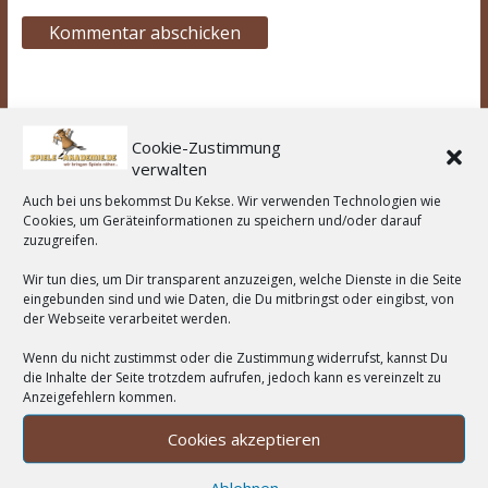
Brettspiel-News
Cookie-Zustimmung
verwalten
Spiel des Jahres 2026 Nominierungen
Auch bei uns bekommst Du Kekse. Wir verwenden Technologien wie
Cookies, um Geräteinformationen zu speichern und/oder darauf
Spiel des Jahres 2025 - Bomb Busters
zuzugreifen.
43. Spieleautor*innen-Treffen in Göttingen
Wir tun dies, um Dir transparent anzuzeigen, welche Dienste in die Seite
eingebunden sind und wie Daten, die Du mitbringst oder eingibst, von
der Webseite verarbeitet werden.
Wir unterstützen:
Wenn du nicht zustimmst oder die Zustimmung widerrufst, kannst Du
die Inhalte der Seite trotzdem aufrufen, jedoch kann es vereinzelt zu
Anzeigefehlern kommen.
Cookies akzeptieren
Wortwolke
Ablehnen