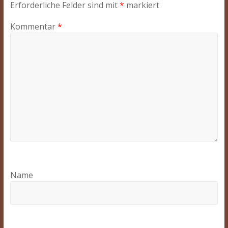
Erforderliche Felder sind mit
*
markiert
Kommentar
*
Name