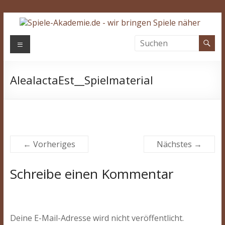
Zum
Inhalt
springen
Spiele-
Menü
Akademie.de
AleaIactaEst__Spielmaterial
Wir
bringen
Spiele
näher…
← Vorheriges
Nächstes →
Schreibe einen Kommentar
Deine E-Mail-Adresse wird nicht veröffentlicht.