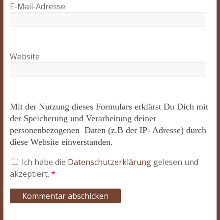
E-Mail-Adresse
Website
Mit der Nutzung dieses Formulars erklärst Du Dich mit
der Speicherung und Verarbeitung deiner
personenbezogenen Daten (z.B der IP- Adresse) durch
diese Website einverstanden.
Ich habe die
Datenschutzerklärung
gelesen und
akzeptiert.
*