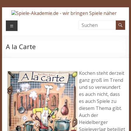
Zum
Inhalt
springen
Spiele-
Menü
Akademie.de
A la Carte
Wir
bringen
Spiele
näher…
Kochen steht derzeit
ganz groß im Trend
und so verwundert
es auch nicht, dass
es auch Spiele zu
diesem Thema gibt.
Auch der
Heidelberger
Spieleverlag beteiligt