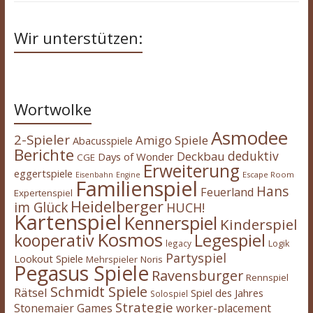
Wir unterstützen:
Wortwolke
Asmodee
2-Spieler
Amigo Spiele
Abacusspiele
Berichte
deduktiv
Deckbau
Days of Wonder
CGE
Erweiterung
eggertspiele
Escape Room
Eisenbahn
Engine
Familienspiel
Hans
Feuerland
Expertenspiel
Heidelberger
im Glück
HUCH!
Kartenspiel
Kennerspiel
Kinderspiel
Kosmos
kooperativ
Legespiel
legacy
Logik
Partyspiel
Lookout Spiele
Mehrspieler
Noris
Pegasus Spiele
Ravensburger
Rennspiel
Schmidt Spiele
Rätsel
Spiel des Jahres
Solospiel
Strategie
Stonemaier Games
worker-placement