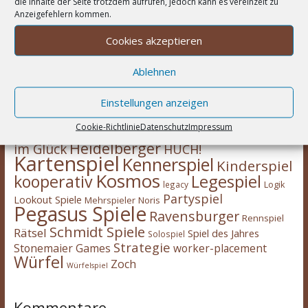
die Inhalte der Seite trotzdem aufrufen, jedoch kann es vereinzelt zu
Anzeigefehlern kommen.
Cookies akzeptieren
Wortwolke
Ablehnen
Asmodee
2-Spieler
Amigo Spiele
Abacusspiele
Berichte
deduktiv
Deckbau
Days of Wonder
CGE
Einstellungen anzeigen
Erweiterung
eggertspiele
Escape Room
Eisenbahn
Engine
Familienspiel
Cookie-Richtlinie
Datenschutz
Impressum
Hans
Feuerland
Expertenspiel
Heidelberger
im Glück
HUCH!
Kartenspiel
Kennerspiel
Kinderspiel
Kosmos
kooperativ
Legespiel
legacy
Logik
Partyspiel
Lookout Spiele
Mehrspieler
Noris
Pegasus Spiele
Ravensburger
Rennspiel
Schmidt Spiele
Rätsel
Spiel des Jahres
Solospiel
Strategie
Stonemaier Games
worker-placement
Würfel
Zoch
Würfelspiel
Kommentare